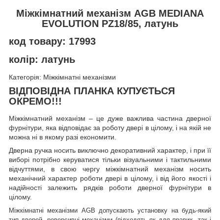
Міжкімнатний механізм AGB MEDIANA
EVOLUTION PZ18/85, латунь
код товару: 17993
колір: латунь
Категорія: Міжкімнатні механізми
ВІДПОВІДНА ПЛАНКА КУПУЄТЬСЯ
ОКРЕМО!!!
Міжкімнатний механізм – це дуже важлива частина дверної
фурнітури, яка відповідає за роботу двері в цілому, і на якій не
можна ні в якому разі економити.
Дверна ручка носить виключно декоративний характер, і при її
виборі потрібно керуватися тільки візуальними і тактильними
відчуттями, в свою чергу міжкімнатний механізм носить
механічний характер роботи двері в цілому, і від його якості і
надійності залежить рядків роботи дверної фурнітури в
цілому.
Міжкімнатні механізми AGB допускають установку на будь-який
тип дверей, реверсивні механізми (підходять як для правих, так і