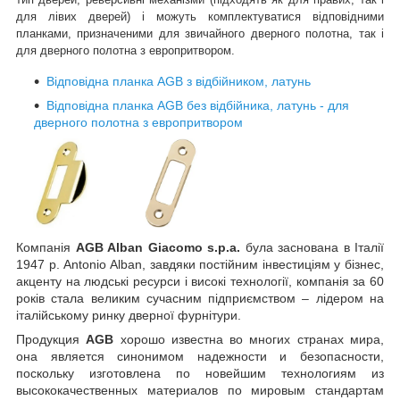
для лівих дверей) і можуть комплектуватися відповідними
планками, призначеними для звичайного дверного полотна, так і
для дверного полотна з европритвором.
Відповідна планка AGB з відбійником, латунь
Відповідна планка AGB без відбійника, латунь
- для
дверного полотна з европритвором
Компанія
AGB Alban Giacomo s.p.a.
була заснована в Італії
1947 р. Antonio Alban, завдяки постійним інвестиціям у бізнес,
акценту на людські ресурси і високі технології, компанія за 60
років стала великим сучасним підприємством – лідером на
італійському ринку дверної фурнітури.
Продукция
AGB
хорошо известна во многих странах мира,
она является синонимом надежности и безопасности,
поскольку изготовлена по новейшим технологиям из
высококачественных материалов по мировым стандартам