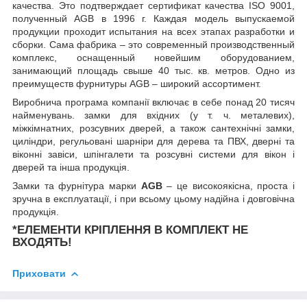
качества. Это подтверждает сертификат качества ISO 9001,
полученный AGB в 1996 г. Каждая модель выпускаемой
продукции проходит испытания на всех этапах разработки и
сборки. Сама фабрика – это современный производственный
комплекс, оснащенный новейшим оборудованием,
занимающий площадь свыше 40 тыс. кв. метров. Одно из
преимуществ фурнитуры AGB – широкий ассортимент.
Виробнича програма компанії включає в себе понад 20 тисяч
найменувань. замки для вхідних (у т. ч. металевих),
міжкімнатних, розсувних дверей, а також сантехнічні замки,
циліндри, регульовані шарніри для дерева та ПВХ, дверні та
віконні завіси, шпінгалети та розсувні системи для вікон і
дверей та інша продукція.
Замки та фурнітура марки
AGB
– це високоякісна, проста і
зручна в експлуатації, і при всьому цьому надійна і довговічна
продукція.
*ЕЛЕМЕНТИ КРІПЛЕННЯ В КОМПЛЕКТ НЕ
ВХОДЯТЬ!
Приховати