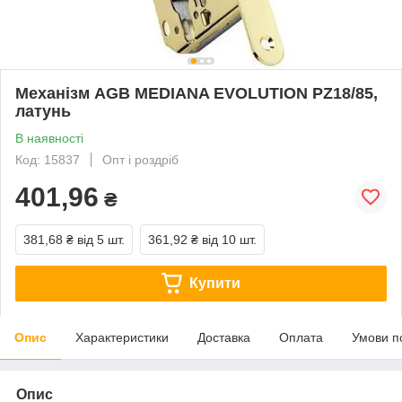
Механізм AGB MEDIANA EVOLUTION PZ18/85,
латунь
В наявності
Код: 15837
Опт і роздріб
401,96
₴
381,68 ₴
від 5 шт.
361,92 ₴
від 10 шт.
Купити
Опис
Характеристики
Доставка
Оплата
Умови п
Опис