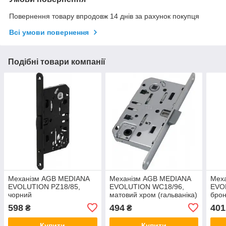
Повернення товару впродовж 14 днів за рахунок покупця
Всі умови повернення
Подібні товари компанії
Механізм AGB MEDIANA
Механізм AGB MEDIANA
Мех
EVOLUTION PZ18/85,
EVOLUTION WC18/96,
EVO
чорний
матовий хром (гальваніка)
брон
598
494
401
₴
₴
Купити
Купити