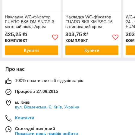
Накладка WC-фіксатор
Накладка WC-фіксатор
WC-ф
FUARO BK6 DM SN/CP-3
FUARO BK6 KM SSC-16
24 -
матовий нікель/хром
сатинований хром
FUA
425,25
303,75
303
₴/
₴/
комплект
комплект
ком
Купити
Купити
Про нас
100% позитивних з 6 відгуків за рік
Працює з 27.06.2015
м. Київ
вул. Вірменська, 6, Київ, Україна
Контакти
Сьогодні вихідний
Показати весь графік роботи