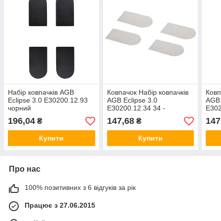
Набір ковпачків AGB
Ковпачок Набір ковпачків
Ковп
Eclipse 3.0 E30200.12.93
AGB Eclipse 3.0
AGB 
чорний
E30200.12.34 34 -
E302
матовий хром POLYMER
POL
196,04
147,68
147
₴
₴
47442 AGB_P Італія
Італ
Купити
Купити
Про нас
100% позитивних з 6 відгуків за рік
Працює з 27.06.2015