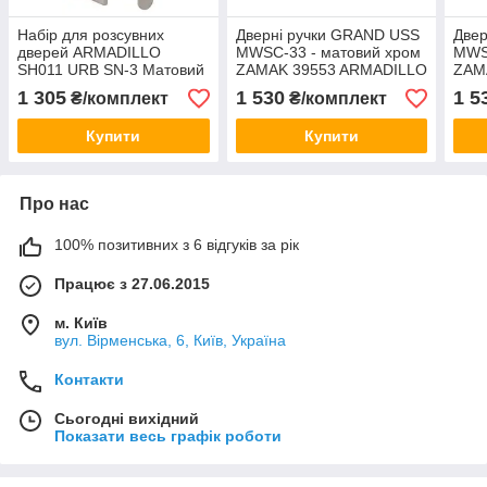
Набір для розсувних
Дверні ручки GRAND USS
Двер
дверей ARMADILLO
MWSC-33 - матовий хром
MWS
SH011 URB SN-3 Матовий
ZAMAK 39553 ARMADILLO
ZAM
нікель
Китай
Кита
1 305
1 530
1 5
₴/комплект
₴/комплект
Купити
Купити
Про нас
100% позитивних з 6 відгуків за рік
Працює з 27.06.2015
м. Київ
вул. Вірменська, 6, Київ, Україна
Контакти
Сьогодні вихідний
Показати весь графік роботи