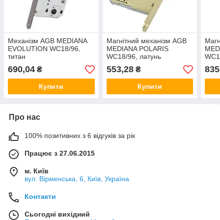
Механізм AGB MEDIANA
Магнітний механізм AGB
Магн
EVOLUTION WC18/96,
MEDIANA POLARIS
MED
титан
WC18/96, латунь
WC18
690,04
553,28
835
₴
₴
Купити
Купити
Про нас
100% позитивних з 6 відгуків за рік
Працює з 27.06.2015
м. Київ
вул. Вірменська, 6, Київ, Україна
Контакти
Сьогодні вихідний