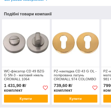
Подібні товари компанії
WC-фіксатор CD 49 BZG
PZ-накладка CD 43 G OL -
PZ-н
G SN-3 - матовий нікель
полірована латунь
мат
CROMALL 1064
CROMALL 974 COLOMBO
981
COLOMBO Італія
Італія
1 431,90
739,60
799
₴/
₴/
комплект
комплект
ком
Купити
Купити