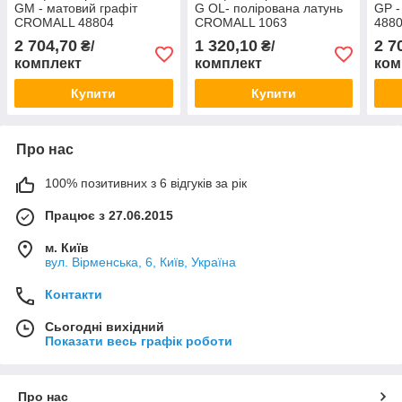
GM - матовий графіт
G OL- полірована латунь
GP 
CROMALL 48804
CROMALL 1063
488
COLOMBO Італія
COLOMBO Італія
2 704,70
1 320,10
2 7
₴/
₴/
комплект
комплект
ком
Купити
Купити
Про нас
100% позитивних з 6 відгуків за рік
Працює з 27.06.2015
м. Київ
вул. Вірменська, 6, Київ, Україна
Контакти
Сьогодні вихідний
Показати весь графік роботи
Про нас