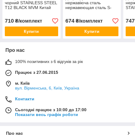
чорний STAINLESS STEEL
нержавіюча сталь
нерж
T12 BLACK MVM Китай
нержавеющая сталь S-
STA
1115 SS MVM Китай
SS 
710
674
747
₴/комплект
₴/комплект
Купити
Купити
Про нас
100% позитивних з 6 відгуків за рік
Працює з 27.06.2015
м. Київ
вул. Вірменська, 6, Київ, Україна
Контакти
Сьогодні працює з 10:00 до 17:00
Показати весь графік роботи
Про нас