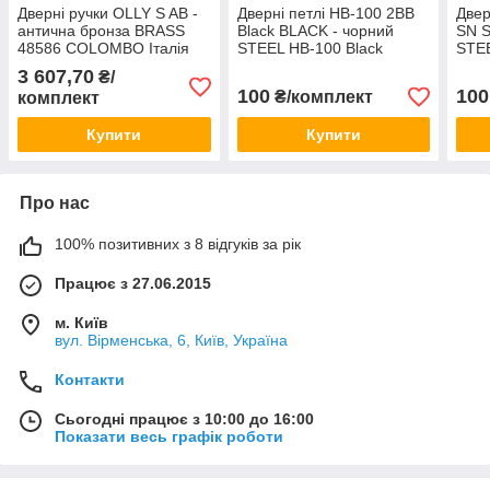
Дверні ручки OLLY S AB -
Дверні петлі HB-100 2BB
Двер
антична бронза BRASS
Black BLACK - чорний
SN S
48586 COLOMBO Італія
STEEL HB-100 Black
STE
LINDE Китай
Кита
3 607,70
₴/
100
100
₴/комплект
комплект
Купити
Купити
Про нас
100% позитивних з 8 відгуків за рік
Працює з 27.06.2015
м. Київ
вул. Вірменська, 6, Київ, Україна
Контакти
Сьогодні працює з 10:00 до 16:00
Показати весь графік роботи