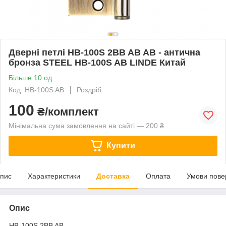
Дверні петлі HB-100S 2BB AB AB - антична
бронза STEEL HB-100S AB LINDE Китай
Більше 10 од.
Код: HB-100S AB
Роздріб
100
₴/комплект
Мінімальна сума замовлення на сайті — 200 ₴
Купити
пис
Характеристики
Доставка
Оплата
Умови пове
Опис
HB-100S 2BB AB