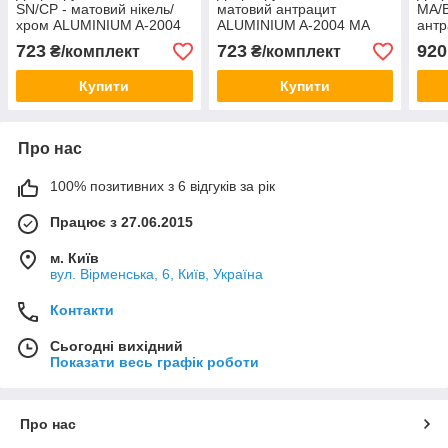
SN/CP - матовий нікель/
матовий антрацит
MA/
хром ALUMINIUM A-2004
ALUMINIUM A-2004 MA
антр
SN/CP LINDE Китай
LINDE Китай
ALU
723
723
920
₴/комплект
₴/комплект
MA/
Купити
Купити
Про нас
100% позитивних з 6 відгуків за рік
Працює з 27.06.2015
м. Київ
вул. Вірменська, 6, Київ, Україна
Контакти
Сьогодні вихідний
Показати весь графік роботи
Про нас