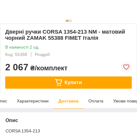
Дверні ручки CORSA 1354-213 NM - матовий
чорний ZAMAK 55388 FIMET Італія
В наявності 2 од.
Код: 55388
Роздріб
2 067
₴/комплект
Купити
пис
Характеристики
Доставка
Оплата
Умови пове
Опис
CORSA 1354-213