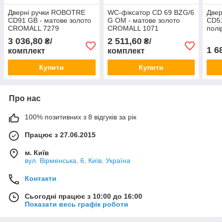
Дверні ручки ROBOTRE
WC-фіксатор CD 69 BZG/6
Две
CD91 GB - матове золото
G OM - матове золото
CD51
CROMALL 7279
CROMALL 1071
полі
COLOMBO Італія
COLOMBO Італія
CRO
3 036,80
2 511,60
₴/
₴/
COL
1 6
комплект
комплект
Купити
Купити
Про нас
100% позитивних з 8 відгуків за рік
Працює з 27.06.2015
м. Київ
вул. Вірменська, 6, Київ, Україна
Контакти
Сьогодні працює з 10:00 до 16:00
Показати весь графік роботи