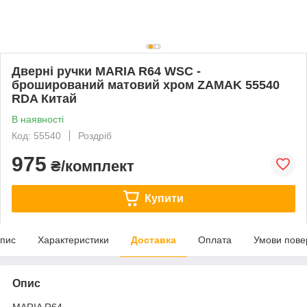
Дверні ручки MARIA R64 WSC -
броширований матовий хром ZAMAK 55540
RDA Китай
В наявності
Код: 55540
Роздріб
975
₴/комплект
Купити
пис
Характеристики
Доставка
Оплата
Умови пове
Опис
MARIA R64