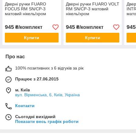
Дверні ручки FUARO
Дверні ручки FUARO VOLT
Двер
FOCUS RM SN/CP-3
RM SN/CP-3 матовий
INT
матовий нікель/хром
нікель/хром
мато
945
945
945
₴/комплект
₴/комплект
Купити
Купити
Про нас
100% позитивних з 6 відгуків за рік
Працює з 27.06.2015
м. Київ
вул. Вірменська, 6, Київ, Україна
Контакти
Сьогодні вихідний
Показати весь графік роботи