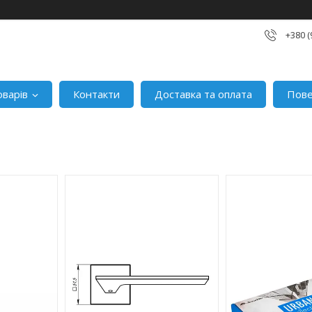
+380 (
оварів
Контакти
Доставка та оплата
Пове