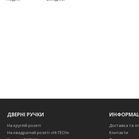
ДВЕРНІ РУЧКИ
ИНФОРМАЦ
На круглій розеті
Доставка та о
На квадратній розеті «HI-TECH»
Контакти