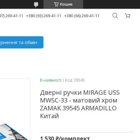
Кошик
97) 269-41-11
+380 (93) 269-41-11
+380 (66) 269-41-11
рнення та обмін
В наявності
Код:
39545
Дверні ручки MIRAGE USS
MWSC-33 - матовий хром
ZAMAK 39545 ARMADILLO
Китай
1 530 ₴/комплект