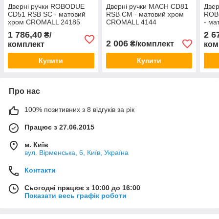
Дверні ручки ROBODUE
Дверні ручки MACH CD81
Двер
CD51 RSB SC - матовий
RSB CM - матовий хром
ROB
хром CROMALL 24185
CROMALL 4144
- ма
COLOMBO Італія
COLOMBO Італія
CRO
1 786,40
2 6
₴/
COL
2 006
₴/комплект
комплект
ком
Купити
Купити
Про нас
100% позитивних з 8 відгуків за рік
Працює з 27.06.2015
м. Київ
вул. Вірменська, 6, Київ, Україна
Контакти
Сьогодні працює з 10:00 до 16:00
Показати весь графік роботи