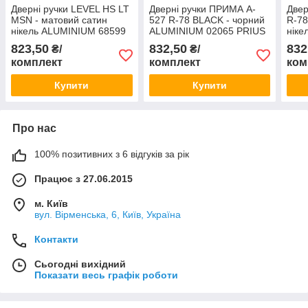
Дверні ручки LEVEL HS LT
Дверні ручки ПРИМА A-
Двер
MSN - матовий сатин
527 R-78 BLACK - чорний
R-78
нікель ALUMINIUM 68599
ALUMINIUM 02065 PRIUS
ніке
SAFITA Китай
Китай
PRIU
823,50
832,50
832
₴/
₴/
комплект
комплект
ком
Купити
Купити
Про нас
100% позитивних з 6 відгуків за рік
Працює з 27.06.2015
м. Київ
вул. Вірменська, 6, Київ, Україна
Контакти
Сьогодні вихідний
Показати весь графік роботи