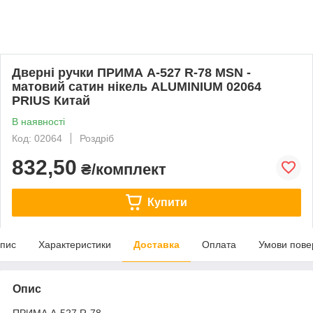
Дверні ручки ПРИМА A-527 R-78 MSN -
матовий сатин нікель ALUMINIUM 02064
PRIUS Китай
В наявності
Код: 02064
Роздріб
832,50
₴/комплект
Купити
пис
Характеристики
Доставка
Оплата
Умови пове
Опис
ПРИМА A-527 R-78