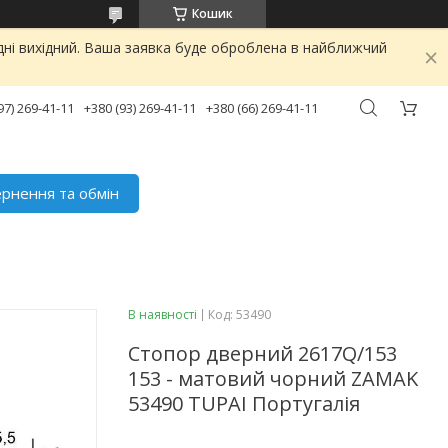
Кошик
дні вихідний. Ваша заявка буде оброблена в найближчий
97) 269-41-11
+380 (93) 269-41-11
+380 (66) 269-41-11
рнення та обмін
В наявності
Код:
53490
Стопор дверний 2617Q/153
153 - матовий чорний ZAMAK
53490 TUPAI Португалія