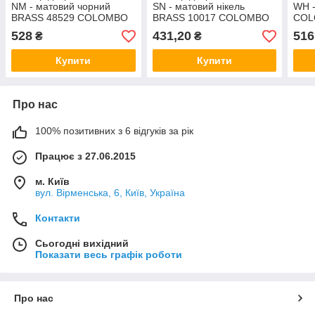
NM - матовий чорний
SN - матовий нікель
WH -
BRASS 48529 COLOMBO
BRASS 10017 COLOMBO
COL
Італія
Італія
528
431,20
516
₴
₴
Купити
Купити
Про нас
100% позитивних з 6 відгуків за рік
Працює з 27.06.2015
м. Київ
вул. Вірменська, 6, Київ, Україна
Контакти
Сьогодні вихідний
Показати весь графік роботи
Про нас