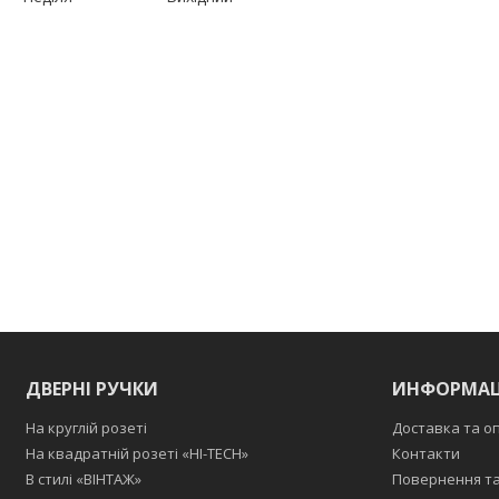
ДВЕРНІ РУЧКИ
ИНФОРМАЦ
На круглій розеті
Доставка та о
На квадратній розеті «HI-TECH»
Контакти
В стилі «ВІНТАЖ»
Повернення та