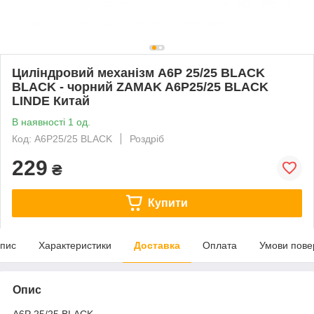
Циліндровий механізм A6P 25/25 BLACK
BLACK - чорний ZAMAK A6P25/25 BLACK
LINDE Китай
В наявності 1 од.
Код: A6P25/25 BLACK
Роздріб
229
₴
Купити
пис
Характеристики
Доставка
Оплата
Умови пове
Опис
A6P 25/25 BLACK