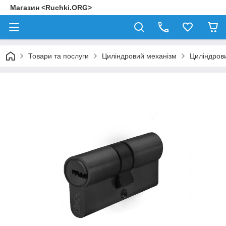
Магазин <Ruchki.ORG>
Товари та послуги
Циліндровий механізм
Циліндров