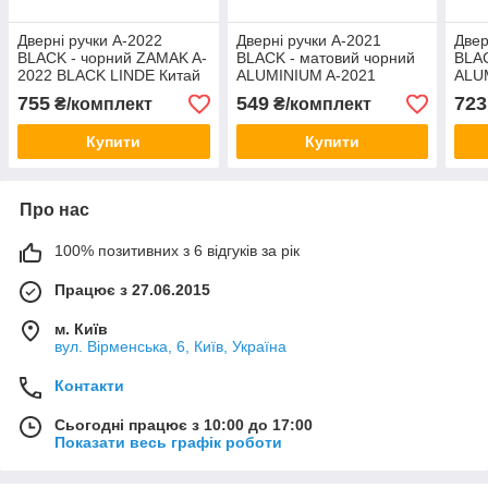
Дверні ручки A-2022
Дверні ручки A-2021
Двер
BLACK - чорний ZAMAK A-
BLACK - матовий чорний
BLAC
2022 BLACK LINDE Китай
ALUMINIUM A-2021
ALU
BLACK LINDE Китай
BLA
755
549
723
₴/комплект
₴/комплект
Купити
Купити
Про нас
100% позитивних з 6 відгуків за рік
Працює з 27.06.2015
м. Київ
вул. Вірменська, 6, Київ, Україна
Контакти
Сьогодні працює з 10:00 до 17:00
Показати весь графік роботи