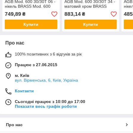
AGB Mod. 600 30/30T 06 -
AGB Mod. 600 30/30T 34 -
AGB 
нікель BRASS Mod. 600
матовий хром BRASS
ніке
30/30T 06 AGB_C Італія
Mod. 600 30/30T 34
30/4
749,89
883,14
485
₴
₴
AGB_C Італія
Купити
Купити
Про нас
100% позитивних з 6 відгуків за рік
Працює з 27.06.2015
м. Київ
вул. Вірменська, 6, Київ, Україна
Контакти
Сьогодні працює з 10:00 до 17:00
Показати весь графік роботи
Про нас