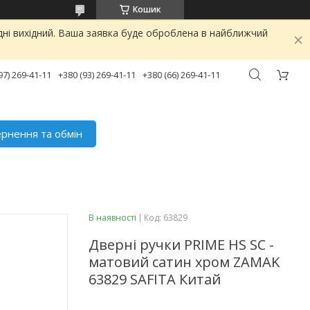
Кошик
дні вихідний. Ваша заявка буде оброблена в найближчий
97) 269-41-11
+380 (93) 269-41-11
+380 (66) 269-41-11
рнення та обмін
В наявності
Код:
63829
Дверні ручки PRIME HS SC -
матовий сатин хром ZAMAK
63829 SAFITA Китай