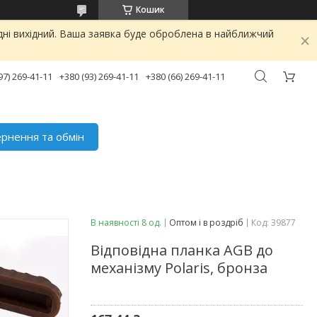
Кошик
дні вихідний. Ваша заявка буде оброблена в найближчий
97) 269-41-11
+380 (93) 269-41-11
+380 (66) 269-41-11
рнення та обмін
В наявності 8 од.
Оптом і в роздріб
Код:
39877
Відповідна планка AGB до
механізму Polaris, бронза