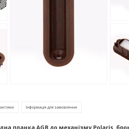
ристики
Інформація для замовлення
дна планка AGB до механізму Polaris, бро